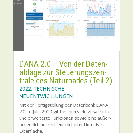
DANA 2.0 – Von der Daten­
ab­la­ge zur Steue­rungs­zen­
tra­le des Natur­ba­des (Teil 2)
2022
,
TECHNISCHE
NEUENTWICKLUNGEN
Mit der Fer­tig­stel­lung der Daten­bank DANA
2.0 im Jahr 2020 gibt es nun vie­le zusätz­li­che
und erwei­ter­te Funk­tio­nen sowie eine außer­
or­dent­lich nut­zer­freund­li­che und intui­ti­ve
Ober­flä­che.