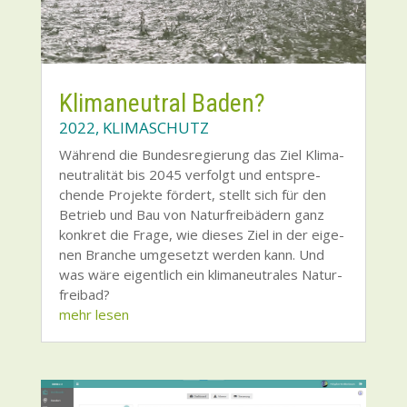
Kli­ma­neu­tral Baden?
2022
,
KLIMASCHUTZ
Wäh­rend die Bun­des­re­gie­rung das Ziel Kli­ma­
neu­tra­li­tät bis 2045 ver­folgt und ent­spre­
chen­de Pro­jek­te för­dert, stellt sich für den
Betrieb und Bau von Natur­frei­bä­dern ganz
kon­kret die Fra­ge, wie die­ses Ziel in der eige­
nen Bran­che umge­setzt wer­den kann. Und
was wäre eigent­lich ein kli­ma­neu­tra­les Natur­
frei­bad?
mehr lesen