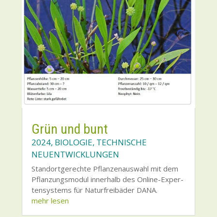
Grün und bunt
2024
,
BIOLOGIE
,
TECHNISCHE
NEUENTWICKLUNGEN
Stand­ort­ge­rech­te Pflan­zen­aus­wahl mit dem
Pflan­zungs­mo­dul inner­halb des Online-Exper­
ten­sys­tems für Natur­frei­bä­der DANA.
mehr lesen