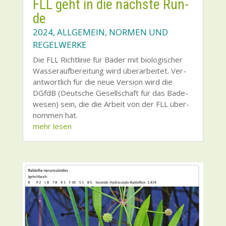
FLL geht in die nächs­te Run­
de
2024
,
ALLGEMEIN
,
NORMEN UND
REGELWERKE
Die FLL Richt­li­nie für Bäder mit bio­lo­gi­scher
Was­ser­auf­be­rei­tung wird über­ar­bei­tet. Ver­
ant­wort­lich für die neue Ver­si­on wird die
DGfdB (Deut­sche Gesell­schaft für das Bade­
we­sen) sein, die die Arbeit von der FLL über­
nom­men hat.
mehr lesen