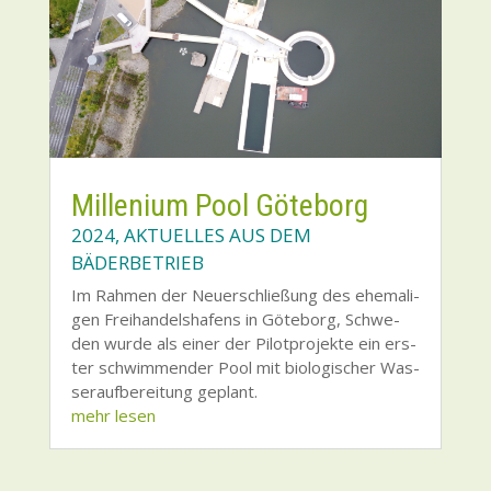
Mil­le­ni­um Pool Göte­borg
2024
,
AKTUELLES AUS DEM
BÄDERBETRIEB
Im Rah­men der Neu­erschlie­ßung des ehe­ma­li­
gen Frei­han­dels­ha­fens in Göte­borg, Schwe­
den wur­de als einer der Pilot­pro­jek­te ein ers­
ter schwim­men­der Pool mit bio­lo­gi­scher Was­
ser­auf­be­rei­tung geplant.
mehr lesen