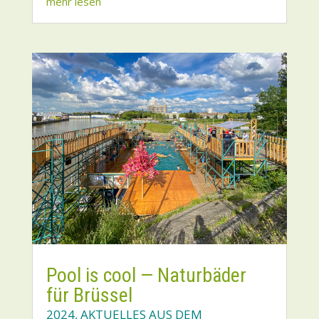
mehr lesen
Pool is cool — Natur­bä­der
für Brüs­sel
2024
,
AKTUELLES AUS DEM