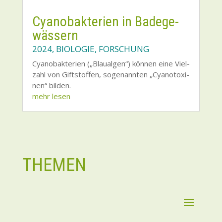
Cya­no­bak­te­ri­en in Bade­ge­
wäs­sern
2024
,
BIOLOGIE
,
FORSCHUNG
Cya­no­bak­te­ri­en („Blau­al­gen“) kön­nen eine Viel­
zahl von Gift­stof­fen, soge­nann­ten „Cya­no­to­xi­
nen“ bil­den.
mehr lesen
THEMEN