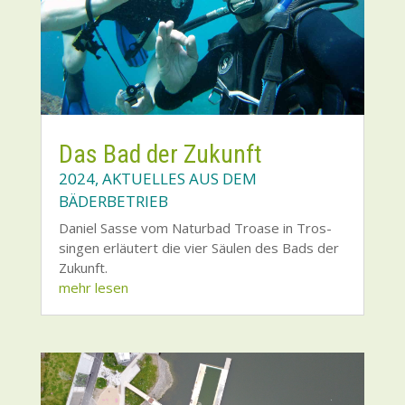
Das Bad der Zukunft
2024
,
AKTUELLES AUS DEM
BÄDERBETRIEB
Dani­el Sas­se vom Natur­bad Troa­se in Tros­
sin­gen erläu­tert die vier Säu­len des Bads der
Zukunft.
mehr lesen