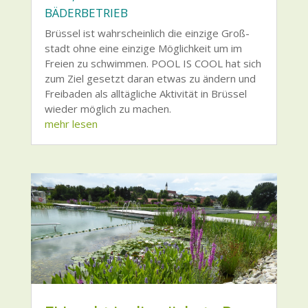
BÄDERBETRIEB
Brüs­sel ist wahr­schein­lich die ein­zi­ge Groß­
stadt ohne eine ein­zi­ge Mög­lich­keit um im
Frei­en zu schwim­men. POOL IS COOL hat sich
zum Ziel gesetzt dar­an etwas zu ändern und
Frei­ba­den als all­täg­li­che Akti­vi­tät in Brüs­sel
wie­der mög­lich zu machen.
mehr lesen