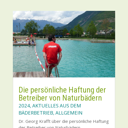
Die per­sön­li­che Haf­tung der
Betrei­ber von Natur­bä­dern
2024
,
AKTUELLES AUS DEM
BÄDERBETRIEB
,
ALLGEMEIN
Dr. Georg Krafft über die per­sön­li­che Haf­tung
der Betrei­ber von Natur­bä­dern.