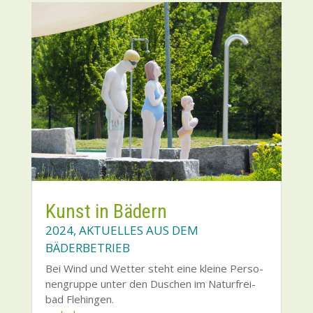
Kunst in Bädern
2024
,
AKTUELLES AUS DEM
BÄDERBETRIEB
Bei Wind und Wet­ter steht eine klei­ne Per­so­
nen­grup­pe unter den Duschen im Natur­frei­
bad Fle­hin­gen.